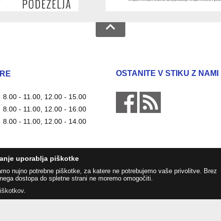
OSTANITE V STIKU Z NAMI
RE
8.00 - 11.00, 12.00 - 15.00
8.00 - 11.00, 12.00 - 16.00
8.00 - 11.00, 12.00 - 14.00
anje uporablja piškotke
amo nujno potrebne piškotke, za katere ne potrebujemo vaše privolitve. Brez
nega dostopa do spletne strani ne moremo omogočiti.
piškotkov
.
Zasnova, izvedba in vzdrževanje: Sigmateh d.o.o.