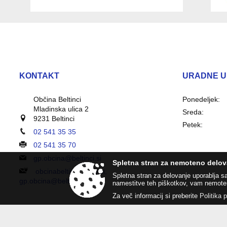
KONTAKT
URADNE U
Občina Beltinci
Ponedeljek:
Mladinska ulica 2
Sreda:
9231 Beltinci
Petek:
02 541 35 35
02 541 35 70
gp.obcina@beltinci.si
Spletna stran za nemoteno delov
obcinabeltinci@vep.si,
Spletna stran za delovanje uporablja s
gp.obcina@beltinci.si
namestitve teh piškotkov, vam nemote
Za več informacij si preberite
Politika 