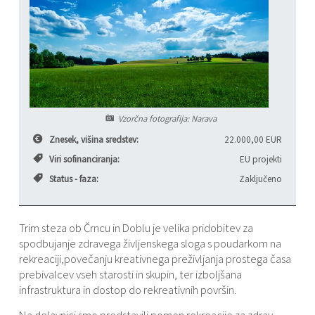
Varstvo osebnih podatkov
Občinski časopis "Mali Rijtar"
Druge koristne povezave
Informacije javnega značaja
Občinski predpisi
Galerija slik
Vzorčna fotografija: Narava
Prostorski akti
Znesek, višina sredstev:
22.000,00 EUR
Viri sofinanciranja:
EU projekti
Projekti občine
Status - faza:
Zaključeno
Trim steza ob Črncu in Doblu je velika pridobitev za
spodbujanje zdravega življenskega sloga s poudarkom na
rekreaciji,povečanju kreativnega preživljanja prostega časa
prebivalcev vseh starosti in skupin, ter izboljšana
infrastruktura in dostop do rekreativnih površin.
Na delavnici smo predstavili pomen rekreacije za zdrav