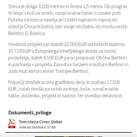
Steza je dolga 3.200 metrov in široka 1,5 metra. Ob progi so
tri klopi s koši za smeti, označevalne table z oznako poti.
Poteka od konca naselja pri čistilni napravi in naprej do
sotočja Črnca in Dobla, kjer zavije ob Doblu do mostu ceste
Beltinci G. Bistrica.
Vrednost projekta je dobrih 22.000 EUR od katerih dobimo
15.719 EUR iz Evropskega kmetijskega sklada za razvoj
podeželja, slabih 6.500 EUR pa so prispevali Občina Beltinci
in partnerja v projektu Zavod za turizem in kulturo Beltinci in
Judo klub klima center Tratnjek Beltinci.
Največji strošek so bila gradbena dela, ki znašajo 17.500
EUR, ostali stroški pa so bili za klopi, koše, označevalne
table, zloženko, projekt in nadzor, ter izvedbo delavnice.
Dokumenti, priloge
Trim-steza-Crnec-Dobel
Velikost datoteke: 57 KB