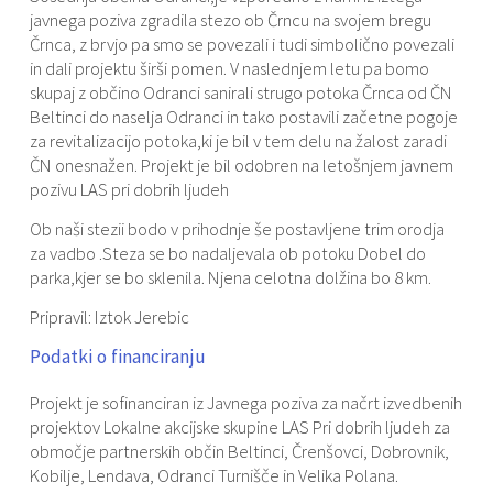
javnega poziva zgradila stezo ob Črncu na svojem bregu
Črnca, z brvjo pa smo se povezali i tudi simbolično povezali
in dali projektu širši pomen. V naslednjem letu pa bomo
skupaj z občino Odranci sanirali strugo potoka Črnca od ČN
Beltinci do naselja Odranci in tako postavili začetne pogoje
za revitalizacijo potoka,ki je bil v tem delu na žalost zaradi
ČN onesnažen. Projekt je bil odobren na letošnjem javnem
pozivu LAS pri dobrih ljudeh
Ob naši stezii bodo v prihodnje še postavljene trim orodja
za vadbo .Steza se bo nadaljevala ob potoku Dobel do
parka,kjer se bo sklenila. Njena celotna dolžina bo 8 km.
Pripravil: Iztok Jerebic
Podatki o financiranju
Projekt je sofinanciran iz Javnega poziva za načrt izvedbenih
projektov Lokalne akcijske skupine LAS Pri dobrih ljudeh za
območje partnerskih občin Beltinci, Črenšovci, Dobrovnik,
Kobilje, Lendava, Odranci Turnišče in Velika Polana.