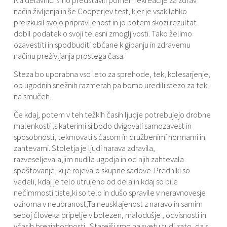
način življenja in še Cooperjev test, kjer je vsak lahko
preizkusil svojo pripravljenost in jo potem skozi rezultat
dobil podatek o svoji telesni zmogljivosti. Tako želimo
ozavestiti in spodbuditi občane k gibanju in zdravemu
načinu preživljanja prostega časa.
Steza bo uporabna vso leto za sprehode, tek, kolesarjenje,
ob ugodnih snežnih razmerah pa bomo uredili stezo za tek
na smučeh.
Če kdaj, potem v teh težkih časih ljudje potrebujejo drobne
malenkosti ,s katerimi si bodo dvigovali samozavest in
sposobnosti, tekmovati s časom in družbenimi normami in
zahtevami. Stoletja je ljudi narava zdravila,
razveseljevala,jim nudila ugodja in od njih zahtevala
spoštovanje, ki je rojevalo skupne sadove. Predniki so
vedeli, kdaj je telo utrujeno od dela in kdaj so bile
nečimrnosti tiste,ki so telo in dušo spravile v neravnovesje
oziroma v neubranost,Ta neusklajenost z naravo in samim
seboj človeka pripelje v bolezen, malodušje , odvisnosti in
včasih brezizhodnosti . Starejši smo na svetu tudi zato, da s