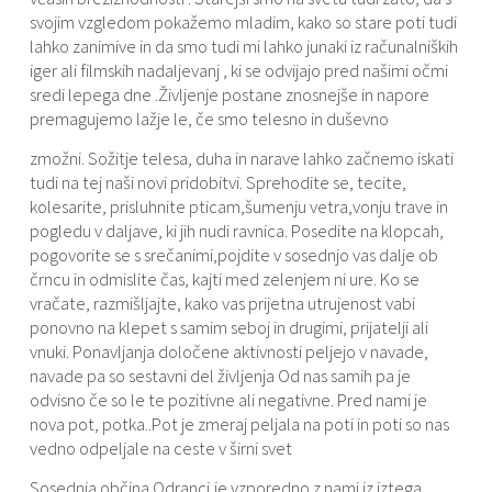
svojim vzgledom pokažemo mladim, kako so stare poti tudi
lahko zanimive in da smo tudi mi lahko junaki iz računalniških
iger ali filmskih nadaljevanj , ki se odvijajo pred našimi očmi
sredi lepega dne .Življenje postane znosnejše in napore
premagujemo lažje le, če smo telesno in duševno
zmožni. Sožitje telesa, duha in narave lahko začnemo iskati
tudi na tej naši novi pridobitvi. Sprehodite se, tecite,
kolesarite, prisluhnite pticam,šumenju vetra,vonju trave in
pogledu v daljave, ki jih nudi ravnica. Posedite na klopcah,
pogovorite se s srečanimi,pojdite v sosednjo vas dalje ob
črncu in odmislite čas, kajti med zelenjem ni ure. Ko se
vračate, razmišljajte, kako vas prijetna utrujenost vabi
ponovno na klepet s samim seboj in drugimi, prijatelji ali
vnuki. Ponavljanja določene aktivnosti peljejo v navade,
navade pa so sestavni del življenja Od nas samih pa je
odvisno če so le te pozitivne ali negativne. Pred nami je
nova pot, potka..Pot je zmeraj peljala na poti in poti so nas
vedno odpeljale na ceste v širni svet
Sosednja občina Odranci,je vzporedno z nami iz iztega