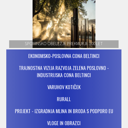
SPOMINSKO OBELEŽJE PREKMURJE 100 LET
EKONOMSKO-POSLOVNA CONA BELTINCI
TRAJNOSTNA VIZIJA RAZVOJA ZELENA POSLOVNO -
INDUSTRIJSKA CONA BELTINCI
VARUHOV KOTIČEK
RURALL
PROJEKT - IZGRADNJA MLINA IN BRODA S PODPORO EU
VLOGE IN OBRAZCI