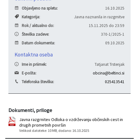
Objavljeno na spletu:
16.10.2025
Varstvo osebnih podatkov
Občinski časopis "Mali Rijtar"
Druge koristne povezave
Kategorija:
Javna naznanila in razgrnitve
Informacije javnega značaja
Občinski predpisi
Rok / aktualno do:
15.11.2025 do 23:59
Številka zadeve:
370-1/2025-1
Galerija slik
Datum dokumenta:
09.10.2025
Kontaktna oseba
Prostorski akti
Ime in priimek:
Tatjanat Trstenjak
Projekti občine
E-pošta:
obcina@beltinci.si
Telefonska številka:
025413541
Dokumenti, priloge
Javna razgrnitev Odloka o vzdrževanju občinskih cest in
drugih prometnih površin
Velikost datoteke: 10 MB
, dodano: 16.10.2025