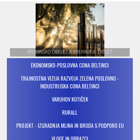
SPOMINSKO OBELEŽJE PREKMURJE 100 LET
EKONOMSKO-POSLOVNA CONA BELTINCI
TRAJNOSTNA VIZIJA RAZVOJA ZELENA POSLOVNO -
INDUSTRIJSKA CONA BELTINCI
VARUHOV KOTIČEK
RURALL
PROJEKT - IZGRADNJA MLINA IN BRODA S PODPORO EU
VLOGE IN OBRAZCI